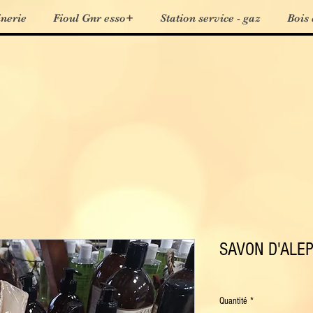
inerie
Fioul Gnr esso+
Station service - gaz
Bois 
SAVON D'ALEP h
Quantité
*