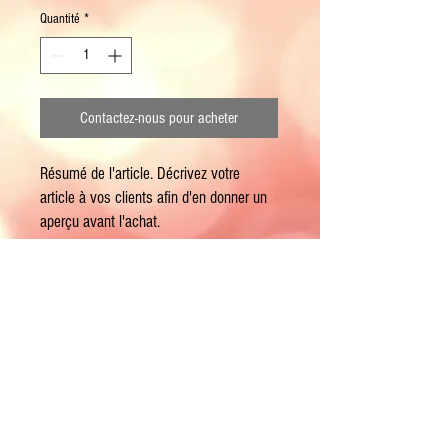
Quantité
*
Contactez-nous pour acheter
Résumé de l'article. Décrivez votre 
article à vos clients afin d'en donner un 
aperçu avant l'achat.
RÉSUMÉ DE L'ARTICLE
Bouteilles verre , bidons plastiques 5L
POLITIQUE D'ÉCHANGE ET DE
REMBOURSEMENT
Politique d'échange et de remboursement.
Aucune conditions d'échange et de
remboursement des articles